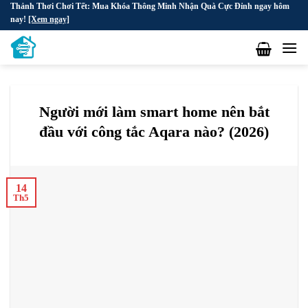
Thảnh Thơi Chơi Tết: Mua Khóa Thông Minh Nhận Quà Cực Đỉnh ngay hôm
Skip
nay!
[Xem ngay]
to
content
Người mới làm smart home nên bắt
đầu với công tắc Aqara nào? (2026)
14
Th5