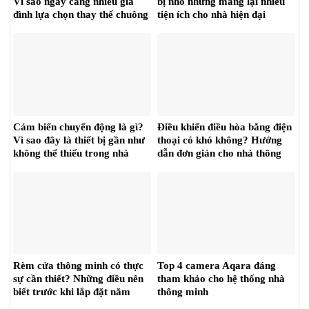
Vì sao ngày càng nhiều gia
bị nhỏ nhưng mang lại nhiều
đình lựa chọn thay thế chuông
tiện ích cho nhà hiện đại
cửa truyền thống? 2026
Cảm biến chuyển động là gì?
Điều khiển điều hòa bằng điện
Vì sao đây là thiết bị gần như
thoại có khó không? Hướng
không thể thiếu trong nhà
dẫn đơn giản cho nhà thông
thông minh? (2026)
minh 2026
Rèm cửa thông minh có thực
Top 4 camera Aqara đáng
sự cần thiết? Những điều nên
tham khảo cho hệ thống nhà
biết trước khi lắp đặt năm
thông minh
2026