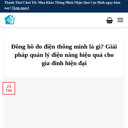
Thảnh Thơi Chơi Tết: Mua Khóa Thông Minh Nhận Quà Cực Đỉnh ngay hôm
Skip
nay!
[Xem ngay]
to
content
Đồng hồ đo điện thông minh là gì? Giải
pháp quản lý điện năng hiệu quả cho
gia đình hiện đại
23
Th6