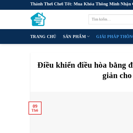
Skip
Thảnh Thơi Chơi Tết: Mua Khóa Thông Minh Nhận
to
Tìm
content
kiếm:
TRANG CHỦ
SẢN PHẨM
GIẢI PHÁP THÔ
Điều khiển điều hòa bằng 
giản cho
09
Th6