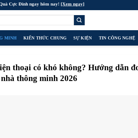
 Quà Cực Đỉnh ngay hôm nay!
[Xem ngay]
NG MINH
KIẾN THỨC CHUNG
SỰ KIỆN
TIN CÔNG NGHỆ
điện thoại có khó không? Hướng dẫn đ
 nhà thông minh 2026