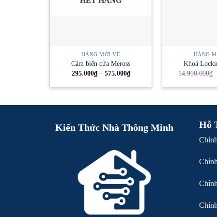
HẾT HÀNG
HÀNG MỚI VỀ
HÀNG M
Cảm biến cửa Meross
Khoá Locki
Khoảng
295.000
₫
–
575.000
₫
14.900.000
₫
giá:
từ
295.000₫
đến
575.000₫
Hỗ 
Kiến Thức Nhà Thông Minh
Chín
Chín
Chính
Chín