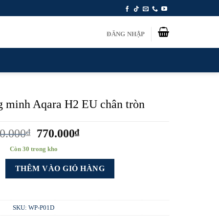
ĐĂNG NHẬP
g minh Aqara H2 EU chân tròn
Giá
Giá
0.000
₫
770.000
₫
gốc
hiện
Còn 30 trong kho
là:
tại
g minh Aqara H2 EU chân tròn số lượng
990.000₫.
là:
THÊM VÀO GIỎ HÀNG
770.000₫.
SKU:
WP-P01D