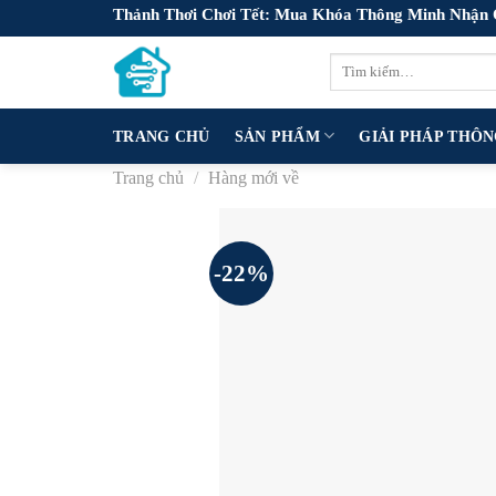
Skip
Thảnh Thơi Chơi Tết: Mua Khóa Thông Minh Nhận
to
Tìm
content
kiếm:
TRANG CHỦ
SẢN PHẨM
GIẢI PHÁP THÔ
Trang chủ
/
Hàng mới về
-22%