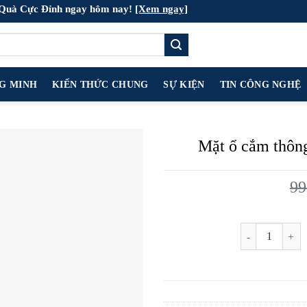
 Quà Cực Đỉnh ngay hôm nay!
[Xem ngay]
NG MINH
KIẾN THỨC CHUNG
SỰ KIỆN
TIN CÔNG NGHỆ
Mặt ổ cắm thôn
99
Mặt ổ cắm thôn