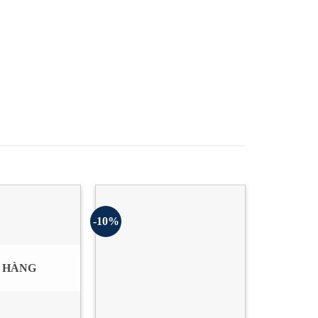
-10%
-31%
 HÀNG