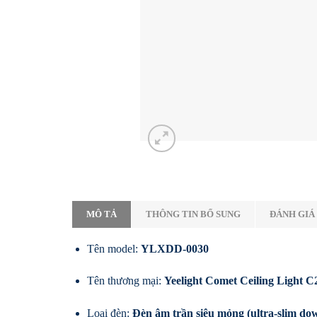
MÔ TẢ
THÔNG TIN BỔ SUNG
ĐÁNH GIÁ 
Tên model:
YLXDD-0030
Tên thương mại:
Yeelight Comet Ceiling Light C
Loại đèn:
Đèn âm trần siêu mỏng (ultra-slim dow