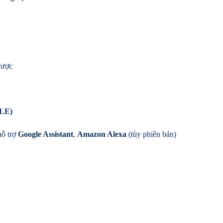
được
BLE)
hỗ trợ
Google Assistant
,
Amazon Alexa
(tùy phiên bản)