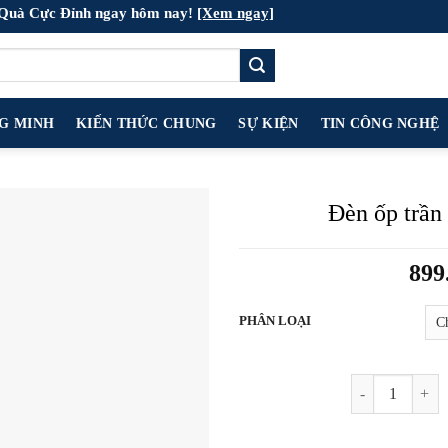
 Quà Cực Đỉnh ngay hôm nay!
[Xem ngay]
NG MINH
KIẾN THỨC CHUNG
SỰ KIỆN
TIN CÔNG NGHỆ
Đèn ốp trần
899
PHÂN LOẠI
Đèn ốp trần siê