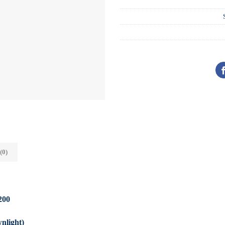
(0)
200
nlight)