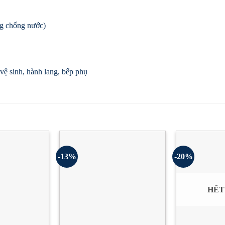
ng chống nước)
ệ sinh, hành lang, bếp phụ
-13%
-20%
HẾT