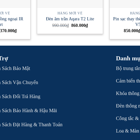
ỚI VỀ
HÀNG MỚI VỀ
HÀNG
hồng ngoại IR
Pin sạc thay t
Đèn âm trần Aqara T2 Lite
rt
V
Giá
Giá
990.000
₫
860.000
₫
gốc
hiện
Khoảng
370.000
₫
850.000
là:
tại
giá:
990.000₫.
là:
từ
860.000₫.
238.000₫
đến
370.000₫
Trợ
Danh mụ
h Sách Bảo Mật
Bộ trung tâ
Cảm biến t
h Sách Vận Chuyển
Khóa thông
 Sách Đổi Trả Hàng
Đèn thông 
h Sách Bảo Hành & Hậu Mãi
Công tắc &
h Sách Đặt Hàng & Thanh Toán
Loa & Màn 