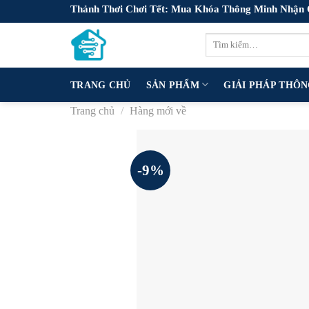
Skip
Thảnh Thơi Chơi Tết: Mua Khóa Thông Minh Nhận
to
Tìm
content
kiếm:
TRANG CHỦ
SẢN PHẨM
GIẢI PHÁP THÔ
Trang chủ
/
Hàng mới về
-9%