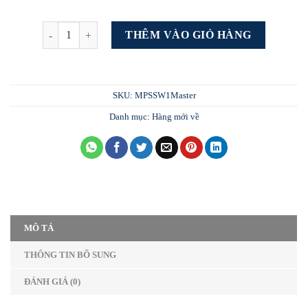
Công tắc vuông kính phẳng Mapro số lượng
THÊM VÀO GIỎ HÀNG
SKU:
MPSSW1Master
Danh mục:
Hàng mới về
MÔ TẢ
THÔNG TIN BỔ SUNG
ĐÁNH GIÁ (0)