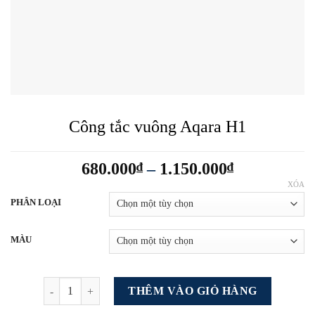
Công tắc vuông Aqara H1
Khoảng
680.000
₫
–
1.150.000
₫
giá:
XÓA
từ
PHÂN LOẠI
680.000₫
đến
MÀU
1.150.000₫
Công tắc vuông Aqara H1 số lượng
THÊM VÀO GIỎ HÀNG