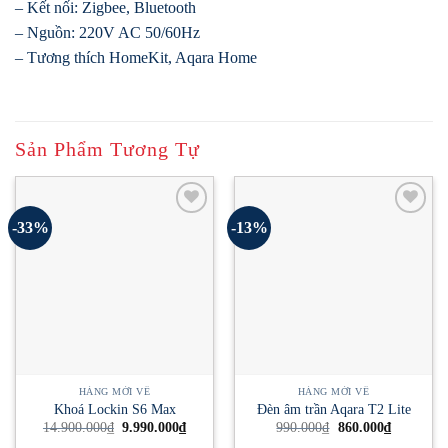
– Kết nối: Zigbee, Bluetooth
– Nguồn: 220V AC 50/60Hz
– Tương thích HomeKit, Aqara Home
Sản Phẩm Tương Tự
-33%
-13%
HÀNG MỚI VỀ
HÀNG MỚI VỀ
Khoá Lockin S6 Max
Đèn âm trần Aqara T2 Lite
Giá
Giá
Giá
Giá
14.900.000
₫
9.990.000
₫
990.000
₫
860.000
₫
gốc
hiện
gốc
hiện