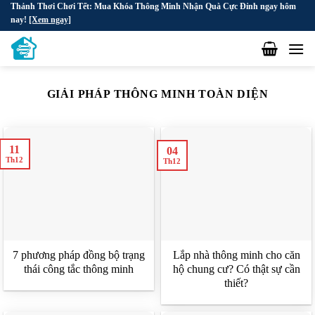
Thảnh Thơi Chơi Tết: Mua Khóa Thông Minh Nhận Quà Cực Đỉnh ngay hôm
Skip
nay!
[Xem ngay]
to
content
GIẢI PHÁP THÔNG MINH TOÀN DIỆN
11
04
Th12
Th12
7 phương pháp đồng bộ trạng
Lắp nhà thông minh cho căn
thái công tắc thông minh
hộ chung cư? Có thật sự cần
thiết?